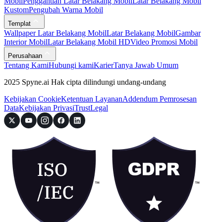
Mobil
Penggantian Latar Belakang Mobil
Latar Belakang Mobil
Kustom
Pengubah Warna Mobil
Templat
Wallpaper Latar Belakang Mobil
Latar Belakang Mobil
Gambar
Interior Mobil
Latar Belakang Mobil HD
Video Promosi Mobil
Perusahaan
Tentang Kami
Hubungi kami
Karier
Tanya Jawab Umum
2025 Spyne.ai Hak cipta dilindungi undang-undang
Kebijakan Cookie
Ketentuan Layanan
Addendum Pemrosesan
Data
Kebijakan Privasi
Trust
Legal