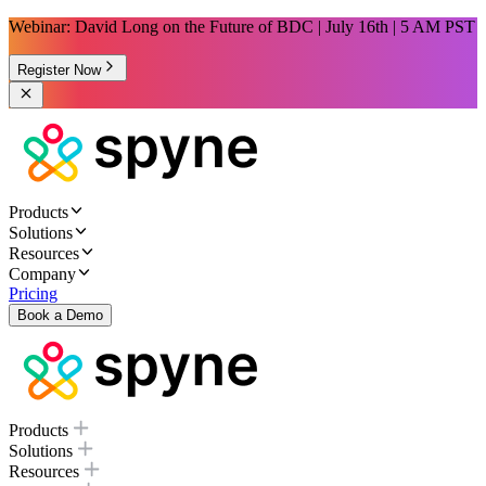
Webinar: David Long on the Future of BDC | July 16th | 5 AM PST
Register Now
Products
Solutions
Resources
Company
Pricing
Book a Demo
Products
Solutions
Resources