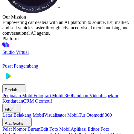
Our Mission
Empowering car dealers with an AI platform to source, list, market,
and sell vehicles faster through advanced visual merchandising and
conversational AI agents.
Platform
Studio Virtual
Pusat Pengembang
Produk
Penjualan Mobil
Fotografi Mobil 360
Panduan Video
Inspektur
Kendaraan
CRM Otomotif
Fitur
Latar Belakang Mobil
Visualisator Mobil
Tur Otomotif 360
Alat Gratis
Pelat Nomor Buram
Edit Foto Mobil
Aplikasi Editor Foto