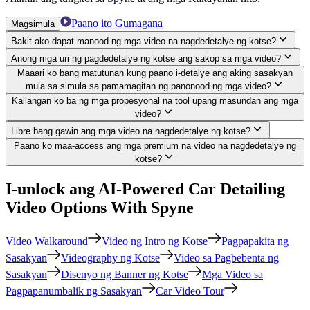
Paano ito Gumagana
Magsimula
Bakit ako dapat manood ng mga video na nagdedetalye ng kotse?
Anong mga uri ng pagdedetalye ng kotse ang sakop sa mga video?
Maaari ko bang matutunan kung paano i-detalye ang aking sasakyan
mula sa simula sa pamamagitan ng panonood ng mga video?
Kailangan ko ba ng mga propesyonal na tool upang masundan ang mga
video?
Libre bang gawin ang mga video na nagdedetalye ng kotse?
Paano ko maa-access ang mga premium na video na nagdedetalye ng
kotse?
I-unlock ang AI-Powered Car Detailing
Video Options With Spyne
Video Walkaround
Video ng Intro ng Kotse
Pagpapakita ng
Sasakyan
Videography ng Kotse
Video sa Pagbebenta ng
Sasakyan
Disenyo ng Banner ng Kotse
Mga Video sa
Pagpapanumbalik ng Sasakyan
Car Video Tour