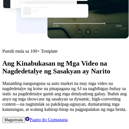
Pumili mula sa 100+ Template
Ang Kinabukasan ng Mga Video na
Nagdedetalye ng Sasakyan ay Narito
Manatiling nangunguna sa auto market na may mga video na
nagdedetalye ng kotse na pinapagana ng AI na nagbibigay-buhay sa
static na pagdedetalye gamit ang mga detalyadong gabay. Ibahin ang
anyo ng mga showcase ng sasakyan sa dynamic, high-converting
content—na nagtutulak sa pakikipag-ugnayan, dumaraming mga
katanungan, at walang kahirap-hirap na pagpapalakas ng mga benta.
Paano ito Gumagana
Magsimula