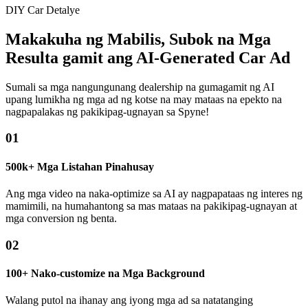
DIY Car Detalye
Makakuha ng Mabilis, Subok na Mga
Resulta gamit ang AI-Generated Car Ad
Sumali sa mga nangungunang dealership na gumagamit ng AI
upang lumikha ng mga ad ng kotse na may mataas na epekto na
nagpapalakas ng pakikipag-ugnayan sa Spyne!
01
500k+ Mga Listahan Pinahusay
Ang mga video na naka-optimize sa AI ay nagpapataas ng interes ng
mamimili, na humahantong sa mas mataas na pakikipag-ugnayan at
mga conversion ng benta.
02
100+ Nako-customize na Mga Background
Walang putol na ihanay ang iyong mga ad sa natatanging