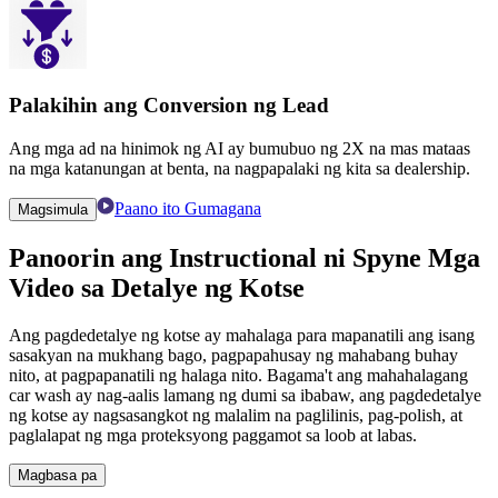
Palakihin ang Conversion ng Lead
Ang mga ad na hinimok ng AI ay bumubuo ng 2X na mas mataas
na mga katanungan at benta, na nagpapalaki ng kita sa dealership.
Paano ito Gumagana
Magsimula
Panoorin ang Instructional ni Spyne
Mga
Video sa Detalye ng Kotse
Ang pagdedetalye ng kotse ay mahalaga para mapanatili ang isang
sasakyan na mukhang bago, pagpapahusay ng mahabang buhay
nito, at pagpapanatili ng halaga nito. Bagama't ang mahahalagang
car wash ay nag-aalis lamang ng dumi sa ibabaw, ang pagdedetalye
ng kotse ay nagsasangkot ng malalim na paglilinis, pag-polish, at
paglalapat ng mga proteksyong paggamot sa loob at labas.
Magbasa pa