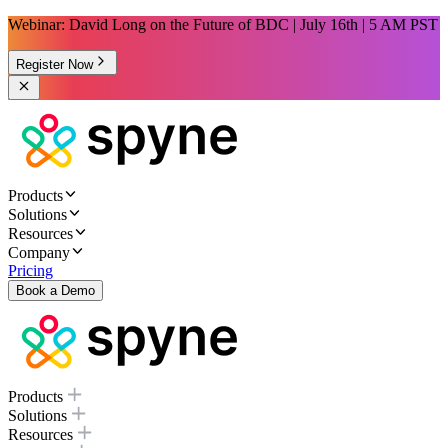
Webinar: David Long on the Future of BDC | July 16th | 5 AM PST
Register Now
Products
Solutions
Resources
Company
Pricing
Book a Demo
Products
Solutions
Resources