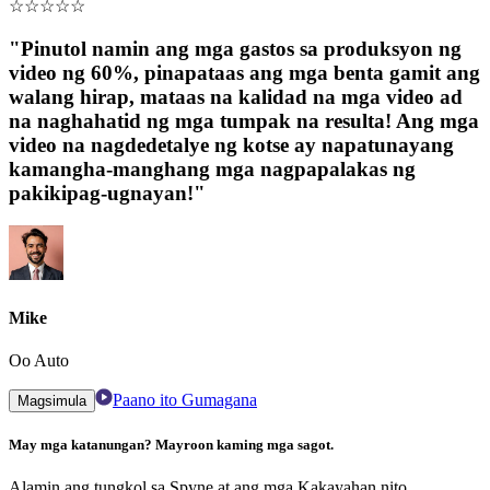
☆
☆
☆
☆
☆
"Pinutol namin ang mga gastos sa produksyon ng
video ng 60%, pinapataas ang mga benta gamit ang
walang hirap, mataas na kalidad na mga video ad
na naghahatid ng mga tumpak na resulta! Ang mga
video na nagdedetalye ng kotse ay napatunayang
kamangha-manghang mga nagpapalakas ng
pakikipag-ugnayan!"
Mike
Oo Auto
Paano ito Gumagana
Magsimula
May mga katanungan? Mayroon kaming mga sagot.
Alamin ang tungkol sa Spyne at ang mga Kakayahan nito.