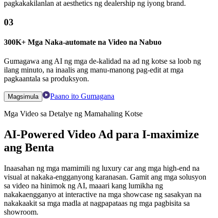
pagkakakilanlan at aesthetics ng dealership ng iyong brand.
03
300K+ Mga Naka-automate na Video na Nabuo
Gumagawa ang AI ng mga de-kalidad na ad ng kotse sa loob ng
ilang minuto, na inaalis ang manu-manong pag-edit at mga
pagkaantala sa produksyon.
Paano ito Gumagana
Magsimula
Mga Video sa Detalye ng Mamahaling Kotse
AI-Powered Video Ad para I-maximize
ang Benta
Inaasahan ng mga mamimili ng luxury car ang mga high-end na
visual at nakaka-engganyong karanasan. Gamit ang mga solusyon
sa video na hinimok ng AI, maaari kang lumikha ng
nakakaengganyo at interactive na mga showcase ng sasakyan na
nakakaakit sa mga madla at nagpapataas ng mga pagbisita sa
showroom.