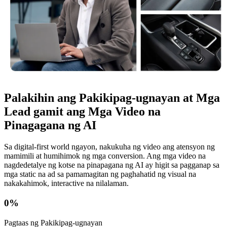
Palakihin ang Pakikipag-ugnayan at Mga
Lead gamit ang Mga Video na
Pinagagana ng AI
Sa digital-first world ngayon, nakukuha ng video ang atensyon ng
mamimili at humihimok ng mga conversion. Ang mga video na
nagdedetalye ng kotse na pinapagana ng AI ay higit sa pagganap sa
mga static na ad sa pamamagitan ng paghahatid ng visual na
nakakahimok, interactive na nilalaman.
0
%
Pagtaas ng Pakikipag-ugnayan