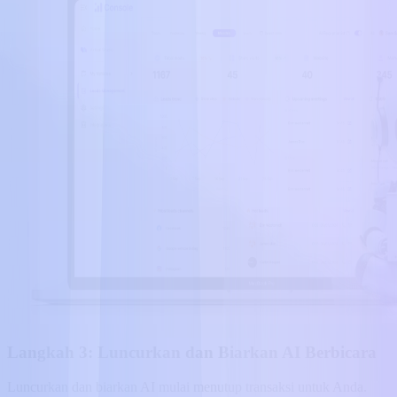
Langkah 3: Luncurkan dan Biarkan AI Berbicara
Luncurkan dan biarkan AI mulai menutup transaksi untuk Anda.