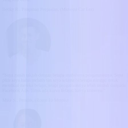
Becky R., Pimpinan Penjualan, (Midwest Car Lot)
“Saya masih takjub dengan betapa mudahnya pengaturannya. Saya
pikir saya harus melatih tim saya selama beberapa minggu untuk
membuat mereka belajar, tetapi pengaturannya lebih mudah daripada
Facebook Ads. Tidak ada kurva belajar, hanya konversi.”
Mike S., Pemilik, (Route 10 Motors)