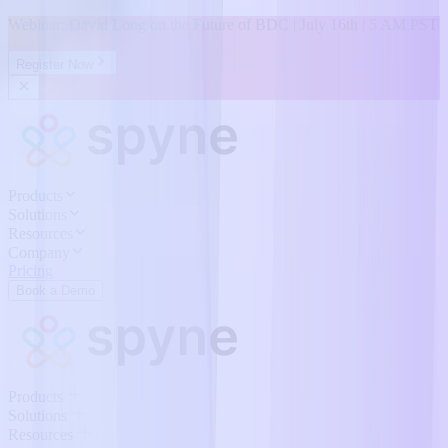
Webinar: David Long on the Future of BDC | July 16th | 5 AM PST
Register Now
Products
Solutions
Resources
Company
Pricing
Book a Demo
Products
Solutions
Resources