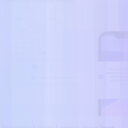
Cobalah Tindak Lanjut Cerdas Sekarang!
Sinkronisasi Kalender Langsung dengan Smart