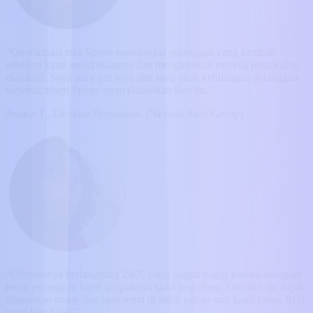
“Otomatisasi teks Spyne mendeteksi pelanggan yang kembali
sebelum kami melakukannya dan mengirimkan mereka penawaran
eksklusif. Saya pikir tim saya dan saya akan kehilangan pelanggan
tersebut, tetapi Spyne menyelamatkan hari itu.”
Jessica T., Direktur Pemasaran, (Nevada Auto Group)
“Obrolannya berlangsung 24/7, yang sangat bagus karena sebagian
besar pelanggan kami tampaknya suka begadang. Obrolan ini dapat
digunakan untuk dua janji temu di akhir pekan saat kami tutup. ROI
yang luar biasa.”