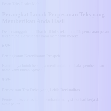
Pesan Teks Dealer Mobil
Perangkat Lunak Perpesanan Teks yang
Memberikan Anda Hasil
Dealer sungguhan melihat hasil ini setelah memilih pemasaran pesan
teks Spyne. Berikut cara kami membantu mereka:
65%
Peningkatan Keterlibatan Prospek
Kami hanya butuh beberapa menit untuk membalas pembeli, atau
nama kami bukan Spyne!
50%
Pemesanan Test Drive yang Lebih Berkualitas
Perutean teks cerdas kami membantu mengisi slot hari kerja dan
akhir pekan.