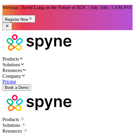
Webinar: David Long on the Future of BDC | July 16th | 5 AM PST
Register Now
Products
Solutions
Resources
Company
Pricing
Book a Demo
Products
Solutions
Resources