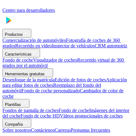
Centro para desarrolladores
Productos
Comercialización de automóviles
Fotografía de coches de 360 ​​
grados
Recorrido en vídeo
Inspector de vehículos
CRM automotriz
Características
Fondo de coche
Visualizador de coches
Recorrido virtual de 360 ​​
grados por el automóvil
Herramientas gratuitas
Desenfoque de la matrícula
Edición de fotos de coches
Aplicación
para editar fotos de coches
Reemplazo del fondo del
automóvil
Fondo de coche personalizado
Cambiador de color de
coche
Plantillas
Fondos de pantalla de coches
Fondo de coche
Imágenes del interior
del coche
Fondo de coche HD
Vídeos promocionales de coches
Compañía
Sobre nosotros
Contáctenos
Carreras
Preguntas frecuentes