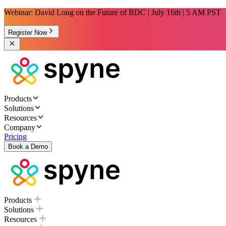
Webinar: David Long on the Future of BDC | July 16th | 5 AM PST
Register Now
Products
Solutions
Resources
Company
Pricing
Book a Demo
Products
Solutions
Resources