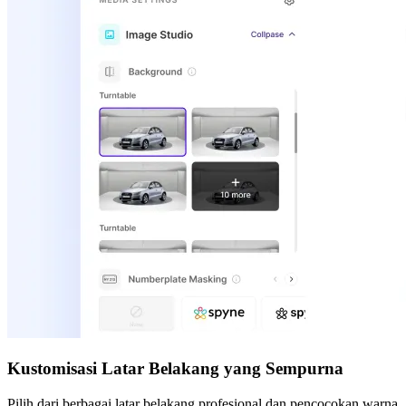
Kustomisasi Latar Belakang yang Sempurna
Pilih dari berbagai latar belakang profesional dan pencocokan warna