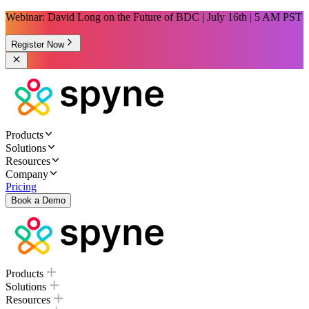
Webinar: David Long on the Future of BDC | July 16th | 5 AM PST
Register Now
Products
Solutions
Resources
Company
Pricing
Book a Demo
Products
Solutions
Resources