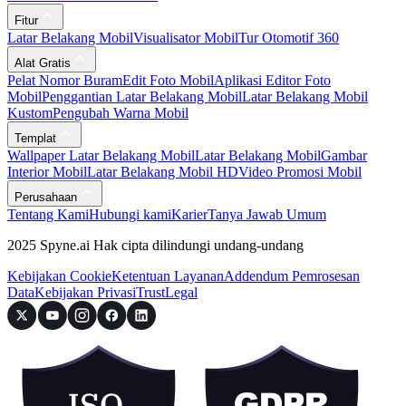
Fitur
Latar Belakang Mobil
Visualisator Mobil
Tur Otomotif 360
Alat Gratis
Pelat Nomor Buram
Edit Foto Mobil
Aplikasi Editor Foto
Mobil
Penggantian Latar Belakang Mobil
Latar Belakang Mobil
Kustom
Pengubah Warna Mobil
Templat
Wallpaper Latar Belakang Mobil
Latar Belakang Mobil
Gambar
Interior Mobil
Latar Belakang Mobil HD
Video Promosi Mobil
Perusahaan
Tentang Kami
Hubungi kami
Karier
Tanya Jawab Umum
2025 Spyne.ai Hak cipta dilindungi undang-undang
Kebijakan Cookie
Ketentuan Layanan
Addendum Pemrosesan
Data
Kebijakan Privasi
Trust
Legal