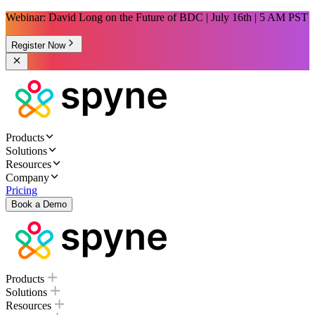
Webinar: David Long on the Future of BDC | July 16th | 5 AM PST
Register Now
Products
Solutions
Resources
Company
Pricing
Book a Demo
Products
Solutions
Resources