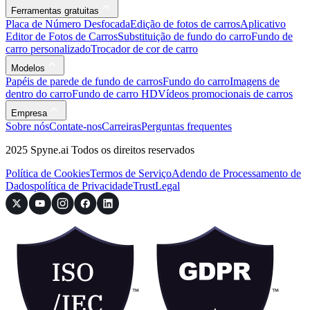
Ferramentas gratuitas
Placa de Número Desfocada
Edição de fotos de carros
Aplicativo
Editor de Fotos de Carros
Substituição de fundo do carro
Fundo de
carro personalizado
Trocador de cor de carro
Modelos
Papéis de parede de fundo de carros
Fundo do carro
Imagens de
dentro do carro
Fundo de carro HD
Vídeos promocionais de carros
Empresa
Sobre nós
Contate-nos
Carreiras
Perguntas frequentes
2025 Spyne.ai Todos os direitos reservados
Política de Cookies
Termos de Serviço
Adendo de Processamento de
Dados
política de Privacidade
Trust
Legal