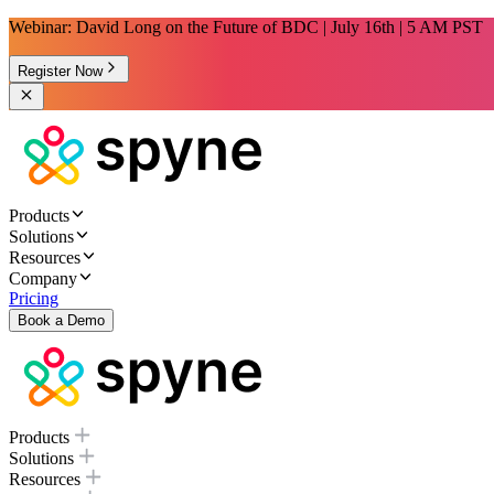
Webinar: David Long on the Future of BDC | July 16th | 5 AM PST
Register Now
Products
Solutions
Resources
Company
Pricing
Book a Demo
Products
Solutions
Resources