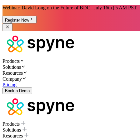
Webinar: David Long on the Future of BDC | July 16th | 5 AM PST
Register Now
Products
Solutions
Resources
Company
Pricing
Book a Demo
Products
Solutions
Resources