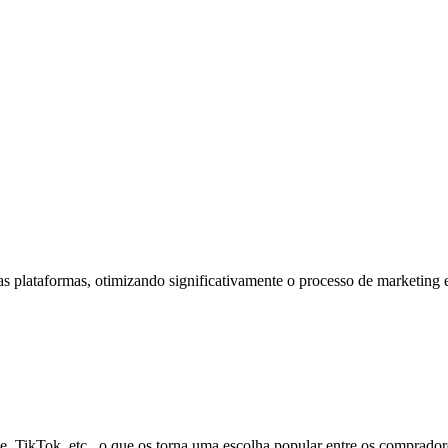
 plataformas, otimizando significativamente o processo de marketing e 
, TikTok, etc., o que os torna uma escolha popular entre os comprador