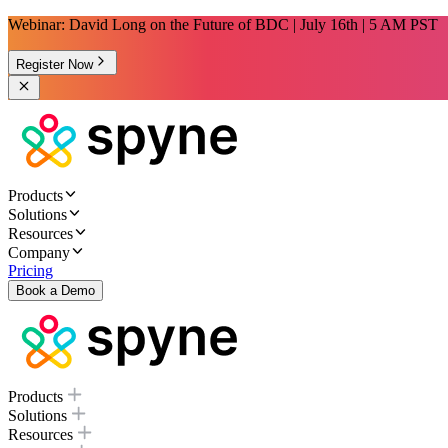
Webinar: David Long on the Future of BDC | July 16th | 5 AM PST
Register Now
Products
Solutions
Resources
Company
Pricing
Book a Demo
Products
Solutions
Resources