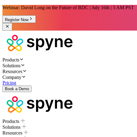
Webinar: David Long on the Future of BDC | July 16th | 5 AM PST
Register Now
Products
Solutions
Resources
Company
Pricing
Book a Demo
Products
Solutions
Resources