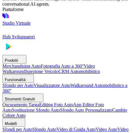
conversational AI agents.
Piattaforme
Studio Virtuale
Hub Sviluppatori
Prodotti
Merchandising Auto
Fotografia Auto a 360°
Video
Walkaround
Ispezione Veicolo
CRM Automobilistico
Funzionalità
Sfondo per Auto
Visualizzatore Auto
Walkaround Automobilistico a
360°
Strumenti Gratuiti
Oscuramento Targa
Editing Foto Auto
App Editor Foto
Auto
Sostituzione Sfondo Auto
Sfondo Auto Personalizzato
Cambio
Colore Auto
Modelli
Sfondi per Auto
Sfondo Auto
Video di Guida Auto
Video Auto
Video