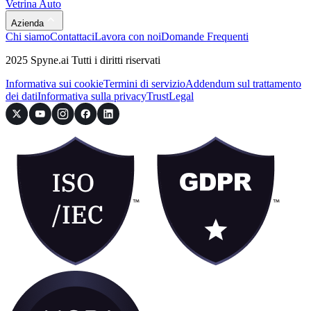
Vetrina Auto
Azienda
Chi siamo
Contattaci
Lavora con noi
Domande Frequenti
2025 Spyne.ai Tutti i diritti riservati
Informativa sui cookie
Termini di servizio
Addendum sul trattamento
dei dati
Informativa sulla privacy
Trust
Legal