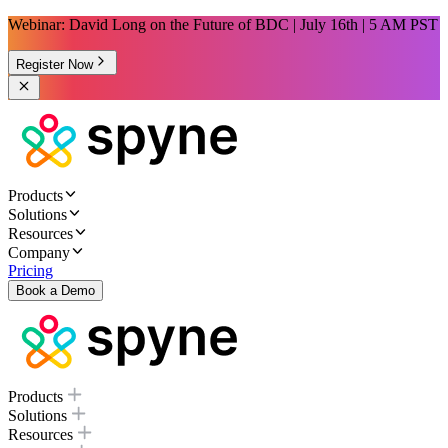
Webinar: David Long on the Future of BDC | July 16th | 5 AM PST
Register Now
Products
Solutions
Resources
Company
Pricing
Book a Demo
Products
Solutions
Resources