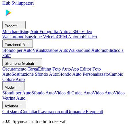
Hub Sviluppatori
Prodotti
Merchandising Auto
Fotografia Auto a 360°
Video
Walkaround
Ispezione Veicolo
CRM Automobilistico
Funzionalità
Sfondo per Auto
Visualizzatore Auto
Walkaround Automobilistico a
360°
Strumenti Gratuiti
Oscuramento Targa
Editing Foto Auto
App Editor Foto
Auto
Sostituzione Sfondo Auto
Sfondo Auto Personalizzato
Cambio
Colore Auto
Modelli
Sfondi per Auto
Sfondo Auto
Video di Guida Auto
Video Auto
Video
Vetrina Auto
Azienda
Chi siamo
Contattaci
Lavora con noi
Domande Frequenti
2025 Spyne.ai Tutti i diritti riservati