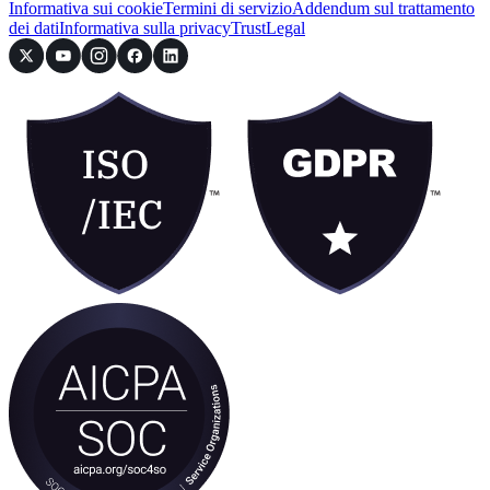
Informativa sui cookie
Termini di servizio
Addendum sul trattamento
dei dati
Informativa sulla privacy
Trust
Legal