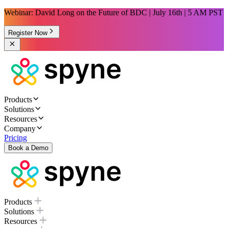
Webinar: David Long on the Future of BDC | July 16th | 5 AM PST
Register Now
Products
Solutions
Resources
Company
Pricing
Book a Demo
Products
Solutions
Resources