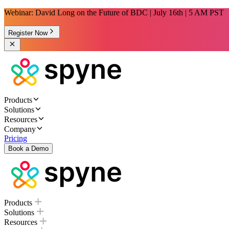
Webinar: David Long on the Future of BDC | July 16th | 5 AM PST
Register Now
Products
Solutions
Resources
Company
Pricing
Book a Demo
Products
Solutions
Resources