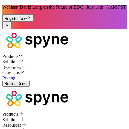
Webinar: David Long on the Future of BDC | July 16th | 5 AM PST
Register Now
Products
Solutions
Resources
Company
Pricing
Book a Demo
Products
Solutions
Resources