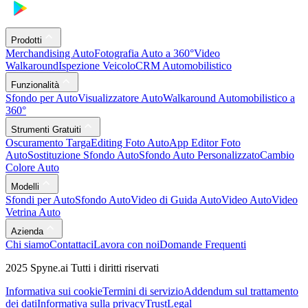
Prodotti
Merchandising Auto
Fotografia Auto a 360°
Video
Walkaround
Ispezione Veicolo
CRM Automobilistico
Funzionalità
Sfondo per Auto
Visualizzatore Auto
Walkaround Automobilistico a
360°
Strumenti Gratuiti
Oscuramento Targa
Editing Foto Auto
App Editor Foto
Auto
Sostituzione Sfondo Auto
Sfondo Auto Personalizzato
Cambio
Colore Auto
Modelli
Sfondi per Auto
Sfondo Auto
Video di Guida Auto
Video Auto
Video
Vetrina Auto
Azienda
Chi siamo
Contattaci
Lavora con noi
Domande Frequenti
2025 Spyne.ai Tutti i diritti riservati
Informativa sui cookie
Termini di servizio
Addendum sul trattamento
dei dati
Informativa sulla privacy
Trust
Legal