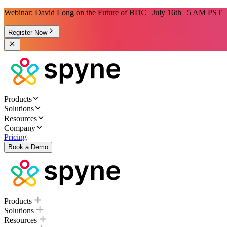
Webinar: David Long on the Future of BDC | July 16th | 5 AM PST
Register Now
Products
Solutions
Resources
Company
Pricing
Book a Demo
Products
Solutions
Resources