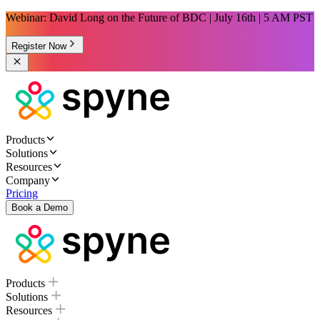
Webinar: David Long on the Future of BDC | July 16th | 5 AM PST
Register Now
Products
Solutions
Resources
Company
Pricing
Book a Demo
Products
Solutions
Resources