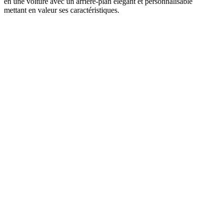
en une voiture avec un arrière-plan élégant et personnalisable
mettant en valeur ses caractéristiques.