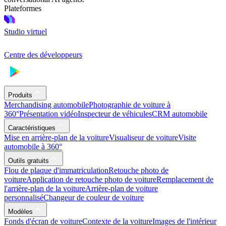
Plateformes
Studio virtuel
Centre des développeurs
Produits
Merchandising automobile
Photographie de voiture à
360°
Présentation vidéo
Inspecteur de véhicules
CRM automobile
Caractéristiques
Mise en arrière-plan de la voiture
Visualiseur de voiture
Visite
automobile à 360°
Outils gratuits
Flou de plaque d'immatriculation
Retouche photo de
voiture
Application de retouche photo de voiture
Remplacement de
l'arrière-plan de la voiture
Arrière-plan de voiture
personnalisé
Changeur de couleur de voiture
Modèles
Fonds d'écran de voiture
Contexte de la voiture
Images de l'intérieur