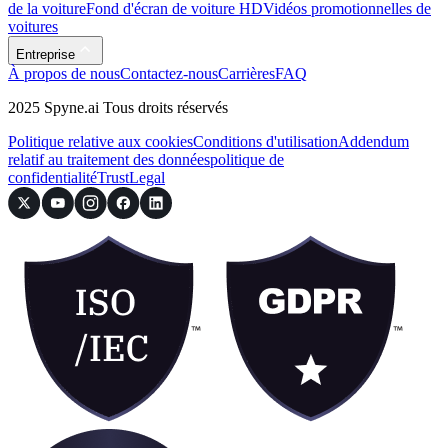
de la voiture
Fond d'écran de voiture HD
Vidéos promotionnelles de
voitures
Entreprise
À propos de nous
Contactez-nous
Carrières
FAQ
2025 Spyne.ai Tous droits réservés
Politique relative aux cookies
Conditions d'utilisation
Addendum
relatif au traitement des données
politique de
confidentialité
Trust
Legal