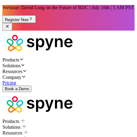
Webinar: David Long on the Future of BDC | July 16th | 5 AM PST
Register Now
Products
Solutions
Resources
Company
Pricing
Book a Demo
Products
Solutions
Resources