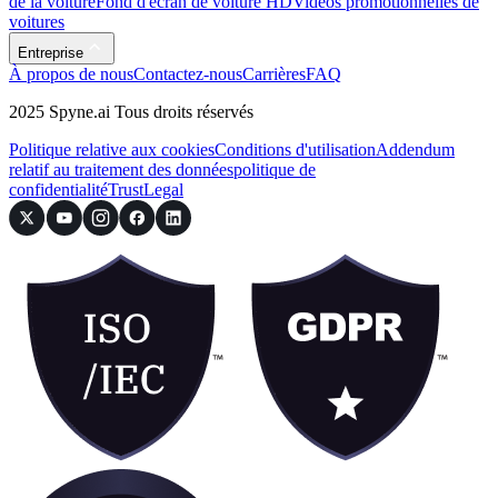
de la voiture
Fond d'écran de voiture HD
Vidéos promotionnelles de
voitures
Entreprise
À propos de nous
Contactez-nous
Carrières
FAQ
2025 Spyne.ai Tous droits réservés
Politique relative aux cookies
Conditions d'utilisation
Addendum
relatif au traitement des données
politique de
confidentialité
Trust
Legal