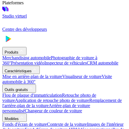
Plateformes
Studio virtuel
Centre des développeurs
Produits
Merchandising automobile
Photographie de voiture à
360°
Présentation vidéo
Inspecteur de véhicules
CRM automobile
Caractéristiques
Mise en arrière-plan de la voiture
Visualiseur de voiture
Visite
automobile à 360°
Outils gratuits
Flou de plaque d'immatriculation
Retouche photo de
voiture
Application de retouche photo de voiture
Remplacement de
l'arrière-plan de la voiture
Arrière-plan de voiture
personnalisé
Changeur de couleur de voiture
Modèles
Fonds d'écran de voiture
Contexte de la voiture
Images de l'intérieur