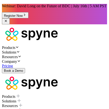
Webinar: David Long on the Future of BDC | July 16th | 5 AM PST
Register Now
Products
Solutions
Resources
Company
Pricing
Book a Demo
Products
Solutions
Resources