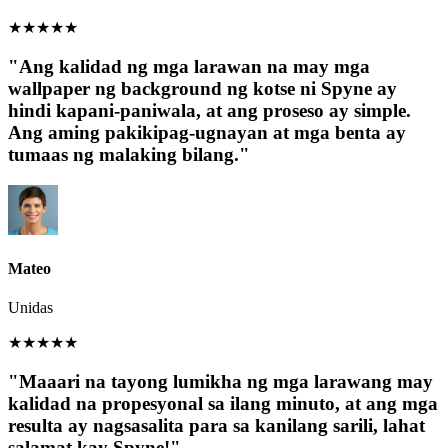
★
★
★
★
★
"Ang kalidad ng mga larawan na may mga
wallpaper ng background ng kotse ni Spyne ay
hindi kapani-paniwala, at ang proseso ay simple.
Ang aming pakikipag-ugnayan at mga benta ay
tumaas ng malaking bilang."
Mateo
Unidas
★
★
★
★
★
"Maaari na tayong lumikha ng mga larawang may
kalidad na propesyonal sa ilang minuto, at ang mga
resulta ay nagsasalita para sa kanilang sarili, lahat
salamat kay Spyne!"