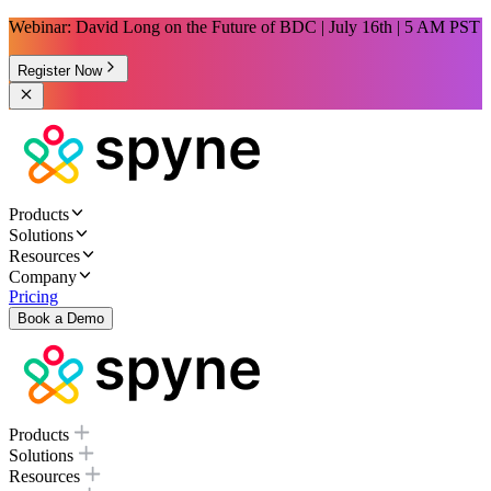
Webinar: David Long on the Future of BDC | July 16th | 5 AM PST
Register Now
Products
Solutions
Resources
Company
Pricing
Book a Demo
Products
Solutions
Resources