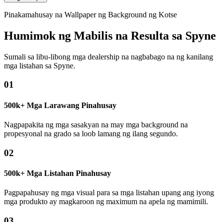
Pinakamahusay na Wallpaper ng Background ng Kotse
Humimok ng Mabilis na Resulta sa Spyne
Sumali sa libu-libong mga dealership na nagbabago na ng kanilang
mga listahan sa Spyne.
01
500k+ Mga Larawang Pinahusay
Nagpapakita ng mga sasakyan na may mga background na
propesyonal na grado sa loob lamang ng ilang segundo.
02
500k+ Mga Listahan Pinahusay
Pagpapahusay ng mga visual para sa mga listahan upang ang iyong
mga produkto ay magkaroon ng maximum na apela ng mamimili.
03