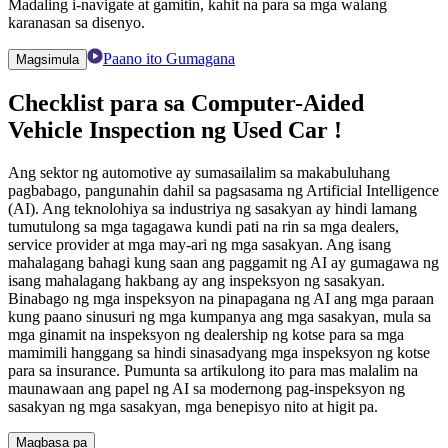
Madaling i-navigate at gamitin, kahit na para sa mga walang
karanasan sa disenyo.
Paano ito Gumagana
Magsimula
Checklist para sa Computer-Aided
Vehicle Inspection
ng
Used Car
!
Ang sektor ng automotive ay sumasailalim sa makabuluhang
pagbabago, pangunahin dahil sa pagsasama ng Artificial Intelligence
(AI). Ang teknolohiya sa industriya ng sasakyan ay hindi lamang
tumutulong sa mga tagagawa kundi pati na rin sa mga dealers,
service provider at mga may-ari ng mga sasakyan. Ang isang
mahalagang bahagi kung saan ang paggamit ng AI ay gumagawa ng
isang mahalagang hakbang ay ang inspeksyon ng sasakyan.
Binabago ng mga inspeksyon na pinapagana ng AI ang mga paraan
kung paano sinusuri ng mga kumpanya ang mga sasakyan, mula sa
mga ginamit na inspeksyon ng dealership ng kotse para sa mga
mamimili hanggang sa hindi sinasadyang mga inspeksyon ng kotse
para sa insurance. Pumunta sa artikulong ito para mas malalim na
maunawaan ang papel ng AI sa modernong pag-inspeksyon ng
sasakyan ng mga sasakyan, mga benepisyo nito at higit pa.
Magbasa pa