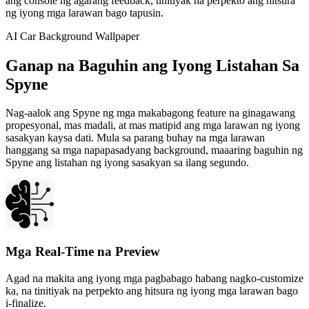
ang console ng agarang feedback, tinitiyak na perpekto ang hitsura
ng iyong mga larawan bago tapusin.
AI Car Background Wallpaper
Ganap na Baguhin ang Iyong Listahan Sa
Spyne
Nag-aalok ang Spyne ng mga makabagong feature na ginagawang
propesyonal, mas madali, at mas matipid ang mga larawan ng iyong
sasakyan kaysa dati. Mula sa parang buhay na mga larawan
hanggang sa mga napapasadyang background, maaaring baguhin ng
Spyne ang listahan ng iyong sasakyan sa ilang segundo.
Mga Real-Time na Preview
Agad na makita ang iyong mga pagbabago habang nagko-customize
ka, na tinitiyak na perpekto ang hitsura ng iyong mga larawan bago
i-finalize.