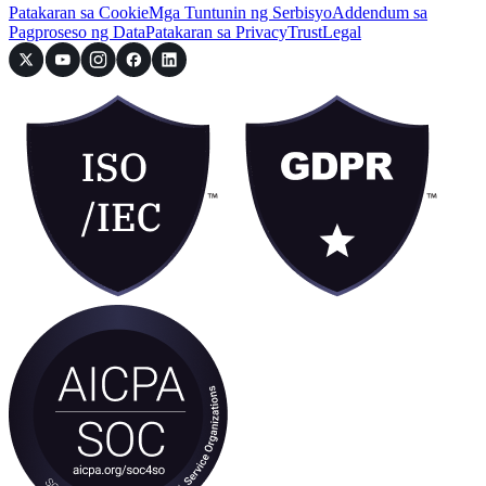
Patakaran sa Cookie
Mga Tuntunin ng Serbisyo
Addendum sa
Pagproseso ng Data
Patakaran sa Privacy
Trust
Legal