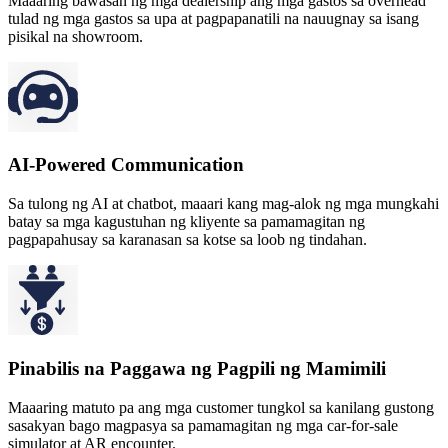
Maaaring bawasan ng mga dealership ang mga gastos sa overhead
tulad ng mga gastos sa upa at pagpapanatili na nauugnay sa isang
pisikal na showroom.
AI-Powered Communication
Sa tulong ng AI at chatbot, maaari kang mag-alok ng mga mungkahi
batay sa mga kagustuhan ng kliyente sa pamamagitan ng
pagpapahusay sa karanasan sa kotse sa loob ng tindahan.
Pinabilis na Paggawa ng Pagpili ng Mamimili
Maaaring matuto pa ang mga customer tungkol sa kanilang gustong
sasakyan bago magpasya sa pamamagitan ng mga car-for-sale
simulator at AR encounter.