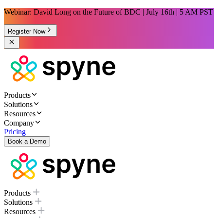
Webinar: David Long on the Future of BDC | July 16th | 5 AM PST
Register Now
Products
Solutions
Resources
Company
Pricing
Book a Demo
Products
Solutions
Resources