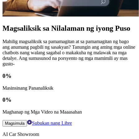
Magsaliksik sa Nilalaman ng iyong Puso
Mahilig magsaliksik sa pamamagitan at sa pamamagitan ng bago
ang anumang pagbili ng sasakyan? Tanungin ang aming mga online
chatbots nang walang sagabal o makakuha ng malawak na mga
detalye. Ang sumusunod na porsyento ng mga mamimili ay mas
gusto-
0
%
Masinsinang Pananaliksik
0
%
Maghanap ng Mga Video na Maaasahan
Subukan nang Libre
Magsimula
AI Car Showroom