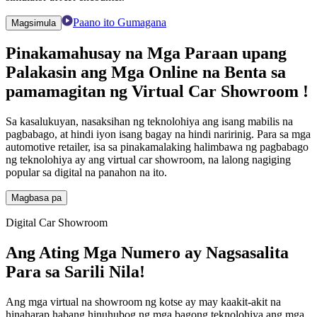
Paano ito Gumagana
Magsimula
Pinakamahusay na Mga Paraan upang
Palakasin ang Mga Online na Benta
sa
pamamagitan ng
Virtual Car Showroom
!
Sa kasalukuyan, nasaksihan ng teknolohiya ang isang mabilis na
pagbabago, at hindi iyon isang bagay na hindi naririnig. Para sa mga
automotive retailer, isa sa pinakamalaking halimbawa ng pagbabago
ng teknolohiya ay ang virtual car showroom, na lalong nagiging
popular sa digital na panahon na ito.
Magbasa pa
Digital Car Showroom
Ang Ating Mga Numero ay Nagsasalita
Para sa Sarili Nila!
Ang mga virtual na showroom ng kotse ay may kaakit-akit na
hinaharap habang hinuhubog ng mga bagong teknolohiya ang mga