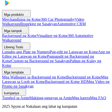
Mga produkto
Merchandising ng Kotse
360 Car Photography
Video
Walkaround
Inspektor ng Sasakyan
Automotive CRM
Mga tampok
Background ng Kotse
Visualizer ng Kotse
360 Automotive
Walkaround
Libreng Tools
Lumabo ang Plate ng Numero
Pag-edit ng Larawan ng Kotse
App ng
Editor ng Larawan ng Kotse
Pagpapalit ng Background ng
Kotse
Custom na Background ng Sasakyan
Palitan ng Kulay ng
Kotse
Mga template
Mga Wallpaper sa Background ng Kotse
Background ng Kotse
Mga
Larawan sa Loob ng Kotse
Background ng Kotse HD
Mga Video ng
Promo ng Sasakyan
kumpanya
Tungkol sa Amin
Makipag-ugnayan sa Amin
Mga karera
Mga FAQ
2025 Spyne.ai Nakalaan ang lahat ng karapatan