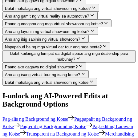
Paano ako gagawa ng digital showroom?
Bakit mahalaga ang virtual showroom ng kotse?
Ano ang gamit ng virtual reality sa automotive?
Paano gumagana ang mga virtual showroom ng kotse?
Ano ang layunin ng virtual showroom ng kotse?
Ano ang ibig sabihin ng virtual showroom?
Napapabuti ba ng mga virtual car tour ang mga benta?
Bakit kailangang lumipat sa digital space ang mga dealership para
mabuhay?
Paano ako gagawa ng digital showroom?
Ano ang isang virtual tour ng isang kotse?
Bakit mahalaga ang virtual showroom ng kotse
I-unlock ang AI-Powered Edits at
Background Options
Pag-alis ng Background ng Kotse
Pagpapalit ng Background ng
Kotse
Pag-edit ng Background ng Kotse
Pag-edit ng Larawan
ng Kotse
Transparent na Background ng Kotse
Merchandising