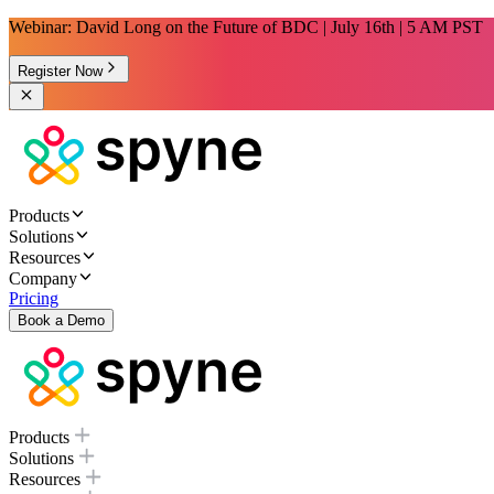
Webinar: David Long on the Future of BDC | July 16th | 5 AM PST
Register Now
Products
Solutions
Resources
Company
Pricing
Book a Demo
Products
Solutions
Resources