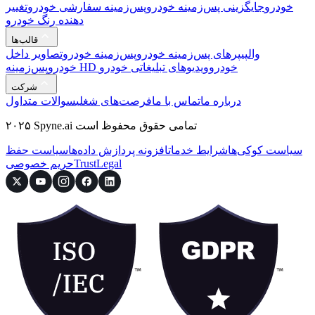
خودرو
جایگزینی پس‌زمینه خودرو
پس‌زمینه سفارشی خودرو
تغییر
دهنده رنگ خودرو
قالب‌ها
والپیپرهای پس‌زمینه خودرو
پس‌زمینه خودرو
تصاویر داخل
پس‌زمینه HD خودرو
ویدیوهای تبلیغاتی خودرو
خودرو
شرکت
درباره ما
تماس با ما
فرصت‌های شغلی
سوالات متداول
۲۰۲۵ Spyne.ai تمامی حقوق محفوظ است
سیاست کوکی‌ها
شرایط خدمات
افزونه پردازش داده‌ها
سیاست حفظ
Legal
Trust
حریم خصوصی