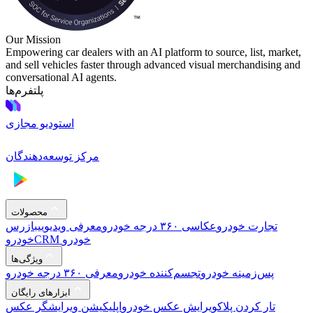
Our Mission
Empowering car dealers with an AI platform to source, list, market,
and sell vehicles faster through advanced visual merchandising and
conversational AI agents.
پلتفرم‌ها
استودیو مجازی
مرکز توسعه‌دهندگان
محصولات
تجارت خودرو
عکاسی ۳۶۰ درجه خودرو
معرفی ویدیویی
بازرس
CRM خودرو
خودرو
ویژگی‌ها
پس‌زمینه خودرو
تجسم‌کننده خودرو
معرفی ۳۶۰ درجه خودرو
ابزارهای رایگان
تار کردن پلاک
ویرایش عکس خودرو
اپلیکیشن ویرایشگر عکس