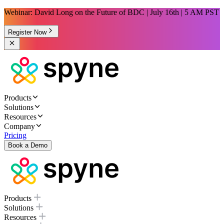
Webinar: David Long on the Future of BDC | July 16th | 5 AM PST
Register Now
Products
Solutions
Resources
Company
Pricing
Book a Demo
Products
Solutions
Resources