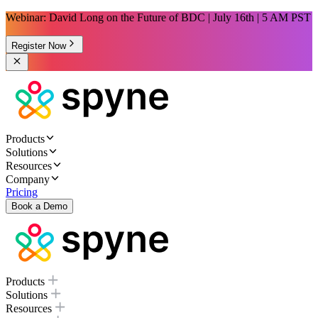
Webinar: David Long on the Future of BDC | July 16th | 5 AM PST
Register Now
Products
Solutions
Resources
Company
Pricing
Book a Demo
Products
Solutions
Resources