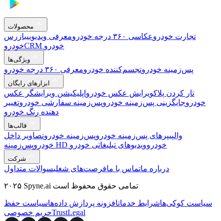
محصولات
تجارت خودرو
عکاسی ۳۶۰ درجه خودرو
معرفی ویدیویی
بازرس
CRM خودرو
خودرو
ویژگی‌ها
پس‌زمینه خودرو
تجسم‌کننده خودرو
معرفی ۳۶۰ درجه خودرو
ابزارهای رایگان
تار کردن پلاک
ویرایش عکس خودرو
اپلیکیشن ویرایشگر عکس
خودرو
جایگزینی پس‌زمینه خودرو
پس‌زمینه سفارشی خودرو
تغییر
دهنده رنگ خودرو
قالب‌ها
والپیپرهای پس‌زمینه خودرو
پس‌زمینه خودرو
تصاویر داخل
پس‌زمینه HD خودرو
ویدیوهای تبلیغاتی خودرو
خودرو
شرکت
درباره ما
تماس با ما
فرصت‌های شغلی
سوالات متداول
۲۰۲۵ Spyne.ai تمامی حقوق محفوظ است
سیاست کوکی‌ها
شرایط خدمات
افزونه پردازش داده‌ها
سیاست حفظ
Legal
Trust
حریم خصوصی