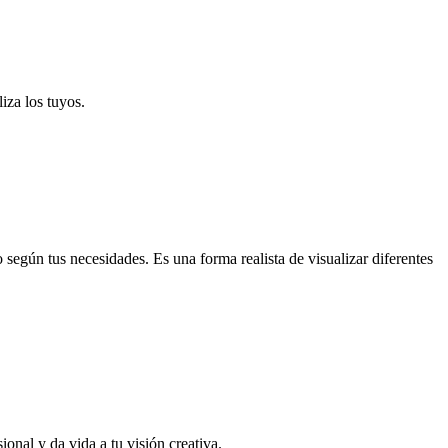
iza los tuyos.
según tus necesidades. Es una forma realista de visualizar diferentes
onal y da vida a tu visión creativa.