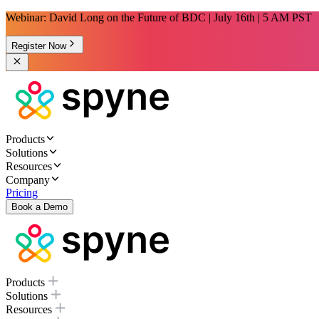
Webinar: David Long on the Future of BDC | July 16th | 5 AM PST
Register Now
Products
Solutions
Resources
Company
Pricing
Book a Demo
Products
Solutions
Resources