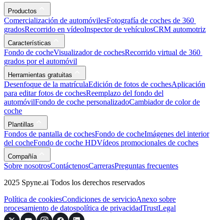
Productos
Comercialización de automóviles
Fotografía de coches de 360 ​​
grados
Recorrido en vídeo
Inspector de vehículos
CRM automotriz
Características
Fondo de coche
Visualizador de coches
Recorrido virtual de 360 ​​
grados por el automóvil
Herramientas gratuitas
Desenfoque de la matrícula
Edición de fotos de coches
Aplicación
para editar fotos de coches
Reemplazo del fondo del
automóvil
Fondo de coche personalizado
Cambiador de color de
coche
Plantillas
Fondos de pantalla de coches
Fondo de coche
Imágenes del interior
del coche
Fondo de coche HD
Vídeos promocionales de coches
Compañía
Sobre nosotros
Contáctenos
Carreras
Preguntas frecuentes
2025 Spyne.ai Todos los derechos reservados
Política de cookies
Condiciones de servicio
Anexo sobre
procesamiento de datos
política de privacidad
Trust
Legal