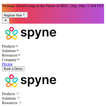
Webinar: David Long on the Future of BDC | July 16th | 5 AM PST
Register Now
Products
Solutions
Resources
Company
Pricing
Book a Demo
Products
Solutions
Resources