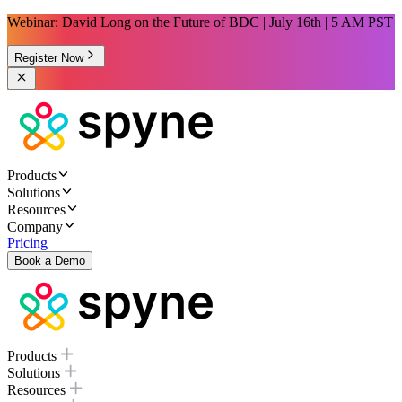
Webinar: David Long on the Future of BDC | July 16th | 5 AM PST
Register Now
Products
Solutions
Resources
Company
Pricing
Book a Demo
Products
Solutions
Resources