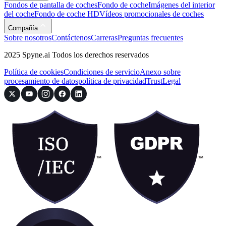
Fondos de pantalla de coches
Fondo de coche
Imágenes del interior
del coche
Fondo de coche HD
Vídeos promocionales de coches
Compañía
Sobre nosotros
Contáctenos
Carreras
Preguntas frecuentes
2025 Spyne.ai Todos los derechos reservados
Política de cookies
Condiciones de servicio
Anexo sobre
procesamiento de datos
política de privacidad
Trust
Legal