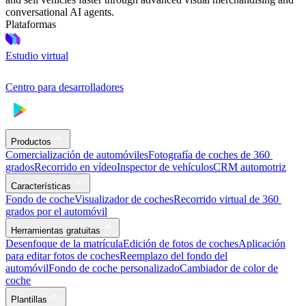
conversational AI agents.
Plataformas
Estudio virtual
Centro para desarrolladores
Productos
Comercialización de automóviles
Fotografía de coches de 360 ​​
grados
Recorrido en vídeo
Inspector de vehículos
CRM automotriz
Características
Fondo de coche
Visualizador de coches
Recorrido virtual de 360 ​​
grados por el automóvil
Herramientas gratuitas
Desenfoque de la matrícula
Edición de fotos de coches
Aplicación
para editar fotos de coches
Reemplazo del fondo del
automóvil
Fondo de coche personalizado
Cambiador de color de
coche
Plantillas