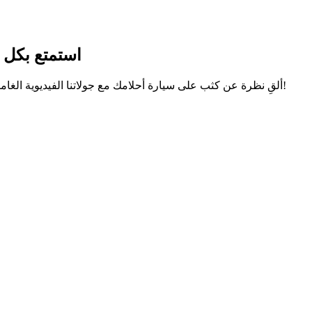
استمتع بكل ا
ألقِ نظرة عن كثب على سيارة أحلامك مع جولاتنا الفيديوية الغامرة. استكشف الميزات والتصميم والأداء من راحة منزلك أو أثناء تنقلك!