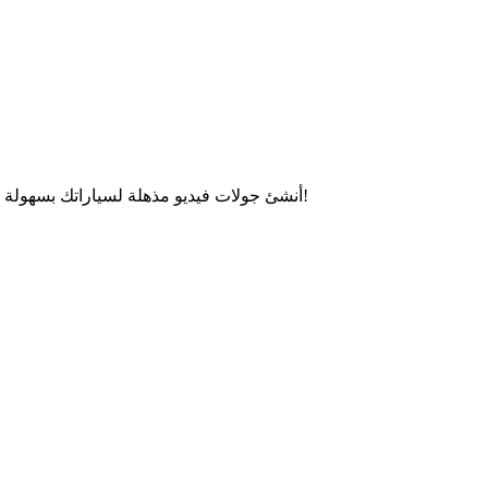
أنشئ جولات فيديو مذهلة لسياراتك بسهولة مع مُنشئ مُقدمات السيارات المجاني بالذكاء الاصطناعي. استعرض كل التفاصيل والميزات لجذب انتباه المشترين - لا حاجة لمهارات التحرير!