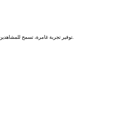
توفير تجربة غامرة، تسمح للمشاهدين باستكشاف السيارة من جميع الزوايا للحصول على فهم بصري كامل.