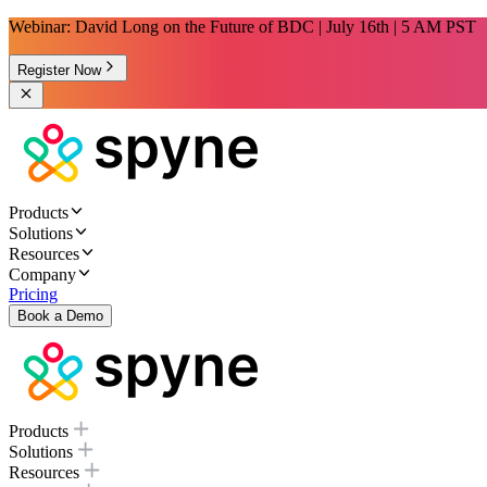
Webinar: David Long on the Future of BDC | July 16th | 5 AM PST
Register Now
Products
Solutions
Resources
Company
Pricing
Book a Demo
Products
Solutions
Resources