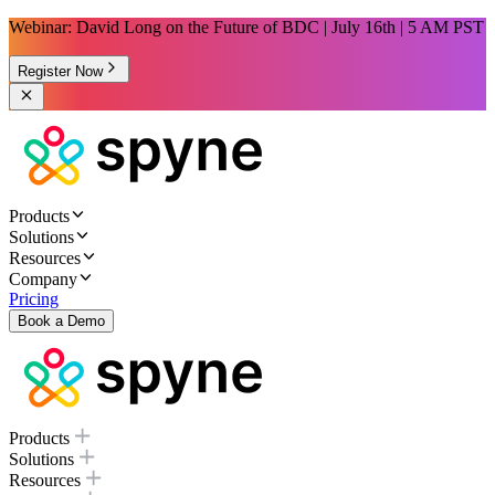
Webinar: David Long on the Future of BDC | July 16th | 5 AM PST
Register Now
Products
Solutions
Resources
Company
Pricing
Book a Demo
Products
Solutions
Resources