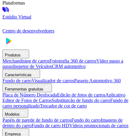
Plataformas
Estúdio Virtual
Centro de desenvolvedores
Produtos
Merchandising de carros
Fotografia 360 de carros
Vídeo passo a
passo
Inspetor de Veículos
CRM automotivo
Características
Fundo de carro
Visualizador de carros
Passeio Automotivo 360
Ferramentas gratuitas
Placa de Número Desfocada
Edição de fotos de carros
Aplicativo
Editor de Fotos de Carros
Substituição de fundo do carro
Fundo de
carro personalizado
Trocador de cor de carro
Modelos
Papéis de parede de fundo de carros
Fundo do carro
Imagens de
dentro do carro
Fundo de carro HD
Vídeos promocionais de carros
Empresa