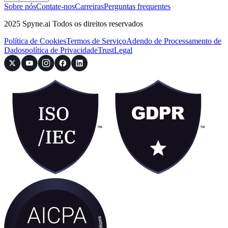
Sobre nós
Contate-nos
Carreiras
Perguntas frequentes
2025 Spyne.ai Todos os direitos reservados
Política de Cookies
Termos de Serviço
Adendo de Processamento de
Dados
política de Privacidade
Trust
Legal