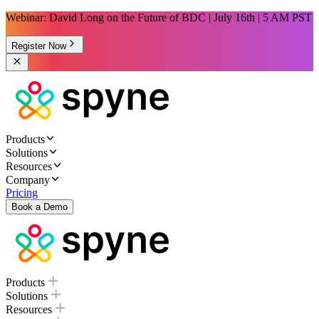
Webinar: David Long on the Future of BDC | July 16th | 5 AM PST
Register Now
Products
Solutions
Resources
Company
Pricing
Book a Demo
Products
Solutions
Resources