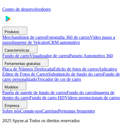
Centro de desenvolvedores
Produtos
Merchandising de carros
Fotografia 360 de carros
Vídeo passo a
passo
Inspetor de Veículos
CRM automotivo
Características
Fundo de carro
Visualizador de carros
Passeio Automotivo 360
Ferramentas gratuitas
Placa de Número Desfocada
Edição de fotos de carros
Aplicativo
Editor de Fotos de Carros
Substituição de fundo do carro
Fundo de
carro personalizado
Trocador de cor de carro
Modelos
Papéis de parede de fundo de carros
Fundo do carro
Imagens de
dentro do carro
Fundo de carro HD
Vídeos promocionais de carros
Empresa
Sobre nós
Contate-nos
Carreiras
Perguntas frequentes
2025 Spyne.ai Todos os direitos reservados