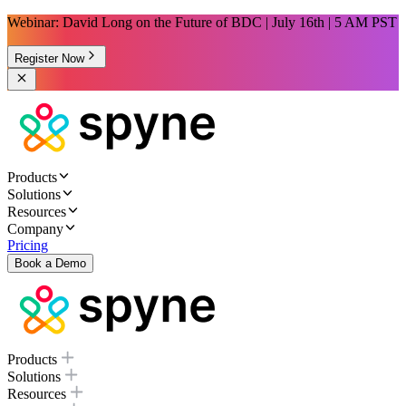
Webinar: David Long on the Future of BDC | July 16th | 5 AM PST
Register Now
Products
Solutions
Resources
Company
Pricing
Book a Demo
Products
Solutions
Resources