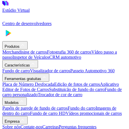
Estúdio Virtual
Centro de desenvolvedores
Produtos
Merchandising de carros
Fotografia 360 de carros
Vídeo passo a
passo
Inspetor de Veículos
CRM automotivo
Características
Fundo de carro
Visualizador de carros
Passeio Automotivo 360
Ferramentas gratuitas
Placa de Número Desfocada
Edição de fotos de carros
Aplicativo
Editor de Fotos de Carros
Substituição de fundo do carro
Fundo de
carro personalizado
Trocador de cor de carro
Modelos
Papéis de parede de fundo de carros
Fundo do carro
Imagens de
dentro do carro
Fundo de carro HD
Vídeos promocionais de carros
Empresa
Sobre nós
Contate-nos
Carreiras
Perguntas frequentes