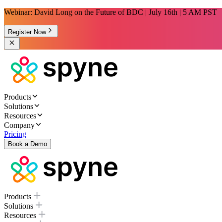
Webinar: David Long on the Future of BDC | July 16th | 5 AM PST
Register Now
Products
Solutions
Resources
Company
Pricing
Book a Demo
Products
Solutions
Resources