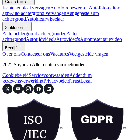
Gratis tools
Kentekenplaat vervagen
Autofoto bewerken
Autofoto-editor
app
Auto achtergrond vervangen
Aangepaste auto
achtergrond
Autokleurwisselaar
Sjablonen
Auto achtergrond achtergronden
Auto
achtergrond
Autorijdvideo's
Autovideo's
Autopresentatievideo
Bedrijf
Over ons
Contacteer ons
Vacatures
Veelgestelde vragen
2025 Spyne.ai Alle rechten voorbehouden
Cookiebeleid
Servicevoorwaarden
Addendum
gegevensverwerking
Privacybeleid
Trust
Legal