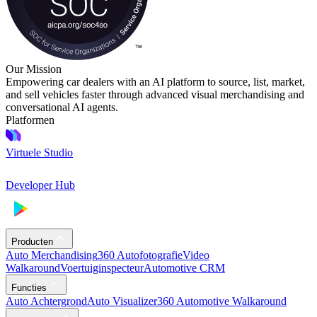
Our Mission
Empowering car dealers with an AI platform to source, list, market,
and sell vehicles faster through advanced visual merchandising and
conversational AI agents.
Platformen
Virtuele Studio
Developer Hub
Producten
Auto Merchandising
360 Autofotografie
Video
Walkaround
Voertuiginspecteur
Automotive CRM
Functies
Auto Achtergrond
Auto Visualizer
360 Automotive Walkaround