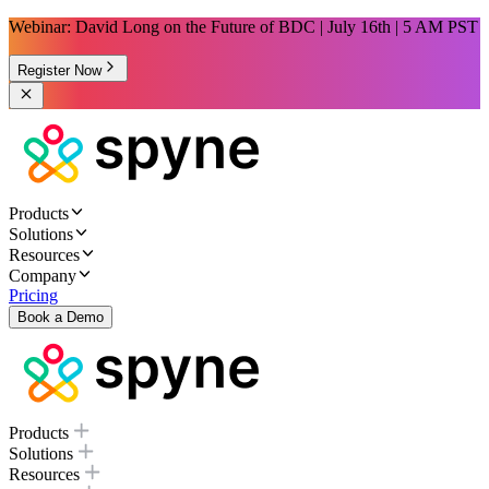
Webinar: David Long on the Future of BDC | July 16th | 5 AM PST
Register Now
Products
Solutions
Resources
Company
Pricing
Book a Demo
Products
Solutions
Resources