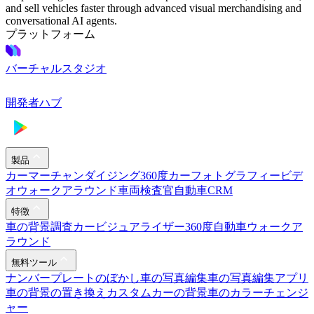
and sell vehicles faster through advanced visual merchandising and
conversational AI agents.
プラットフォーム
バーチャルスタジオ
開発者ハブ
製品
カーマーチャンダイジング
360度カーフォトグラフィー
ビデ
オウォークアラウンド
車両検査官
自動車CRM
特徴
車の背景調査
カービジュアライザー
360度自動車ウォークア
ラウンド
無料ツール
ナンバープレートのぼかし
車の写真編集
車の写真編集アプリ
車の背景の置き換え
カスタムカーの背景
車のカラーチェンジ
ャー