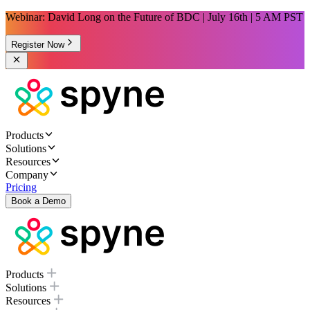
Webinar: David Long on the Future of BDC | July 16th | 5 AM PST
Register Now
Products
Solutions
Resources
Company
Pricing
Book a Demo
Products
Solutions
Resources