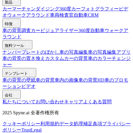
製品
カーマーチャンダイジング
360度カーフォトグラフィー
ビデ
オウォークアラウンド
車両検査官
自動車CRM
特徴
車の背景調査
カービジュアライザー
360度自動車ウォークア
ラウンド
無料ツール
ナンバープレートのぼかし
車の写真編集
車の写真編集アプリ
車の背景の置き換え
カスタムカーの背景
車のカラーチェンジ
ャー
テンプレート
車の背景の壁紙
車の背景
車内の画像
車の背景HD
車のプロモ
ーションビデオ
会社
私たちについて
お問い合わせ
キャリア
よくある質問
2025 Spyne.ai 全著作権所有
クッキーポリシー
利用規約
データ処理補足条項
プライバシー
ポリシー
Trust
Legal