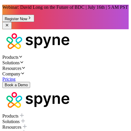
Webinar: David Long on the Future of BDC | July 16th | 5 AM PST
Register Now
Products
Solutions
Resources
Company
Pricing
Book a Demo
Products
Solutions
Resources