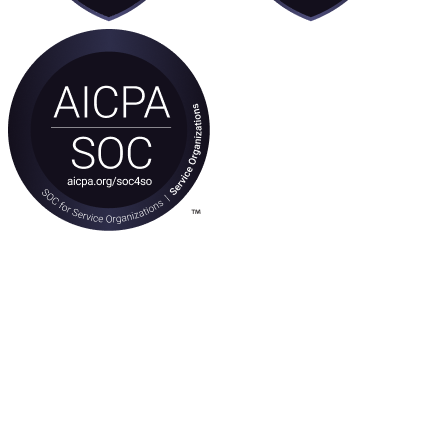
Our Mission
Empowering car dealers with an AI platform to source, list, market,
and sell vehicles faster through advanced visual merchandising and
conversational AI agents.
プラットフォーム
バーチャルスタジオ