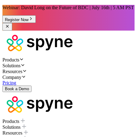
Webinar: David Long on the Future of BDC | July 16th | 5 AM PST
Register Now
Products
Solutions
Resources
Company
Pricing
Book a Demo
Products
Solutions
Resources