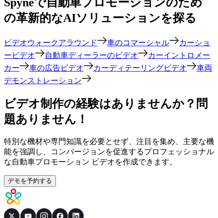
当社のテクノロジーはビデオ制作の技術的な側面を担当し、
新車発表、季節のセール、ディーラーのプロモーション、中
古車リストなどで車両の優れた特徴を紹介することに集中で
きるようにします。
無料でお試しください
始める
お客様の声
★
★
★
★
★
"ビデオ マーケティングを導入して以来、当社の
ディーラーでは試乗リクエストが 50% 増加し、在
庫回転率が大幅に向上しました。"
ジェイク