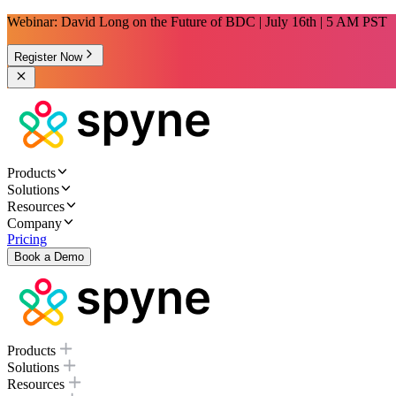
Webinar: David Long on the Future of BDC | July 16th | 5 AM PST
Register Now
Products
Solutions
Resources
Company
Pricing
Book a Demo
Products
Solutions
Resources