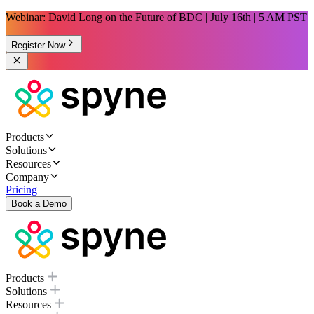
Webinar: David Long on the Future of BDC | July 16th | 5 AM PST
Register Now
Products
Solutions
Resources
Company
Pricing
Book a Demo
Products
Solutions
Resources