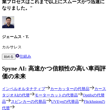
業プロセスはこれまで以上にスムーズかつ迅速に
なりました。"
ジェームス・T.
カルサレス
仕組み
始める
Spyne AI: 高速かつ信頼性の高い車両評
価の未来
インペルオルタナティブ
カーカッターの代替品
カース
タジオAIの代替
モーターカットの代替品
Optifoの代替
品
スピンカーの代替品
UVEyeの代替品
Flickfusionの
代替