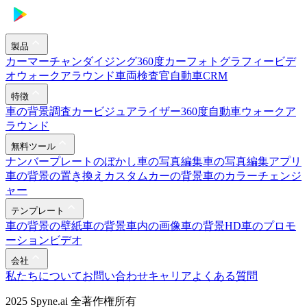
製品
カーマーチャンダイジング
360度カーフォトグラフィー
ビデ
オウォークアラウンド
車両検査官
自動車CRM
特徴
車の背景調査
カービジュアライザー
360度自動車ウォークア
ラウンド
無料ツール
ナンバープレートのぼかし
車の写真編集
車の写真編集アプリ
車の背景の置き換え
カスタムカーの背景
車のカラーチェンジ
ャー
テンプレート
車の背景の壁紙
車の背景
車内の画像
車の背景HD
車のプロモ
ーションビデオ
会社
私たちについて
お問い合わせ
キャリア
よくある質問
2025 Spyne.ai 全著作権所有