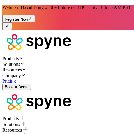
Webinar: David Long on the Future of BDC | July 16th | 5 AM PST
Register Now
Products
Solutions
Resources
Company
Pricing
Book a Demo
Products
Solutions
Resources