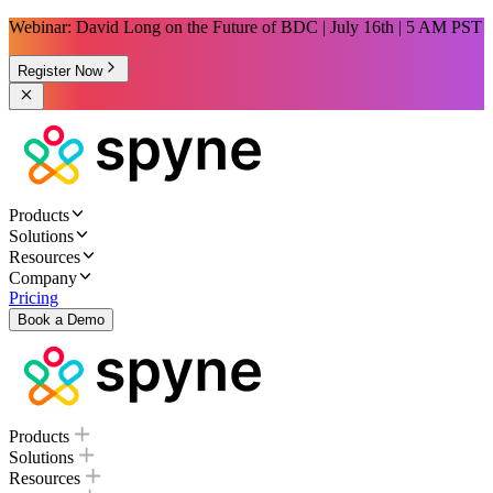
Webinar: David Long on the Future of BDC | July 16th | 5 AM PST
Register Now
Products
Solutions
Resources
Company
Pricing
Book a Demo
Products
Solutions
Resources