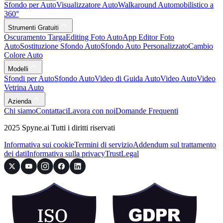
Sfondo per Auto
Visualizzatore Auto
Walkaround Automobilistico a
360°
Strumenti Gratuiti
Oscuramento Targa
Editing Foto Auto
App Editor Foto
Auto
Sostituzione Sfondo Auto
Sfondo Auto Personalizzato
Cambio
Colore Auto
Modelli
Sfondi per Auto
Sfondo Auto
Video di Guida Auto
Video Auto
Video
Vetrina Auto
Azienda
Chi siamo
Contattaci
Lavora con noi
Domande Frequenti
2025 Spyne.ai Tutti i diritti riservati
Informativa sui cookie
Termini di servizio
Addendum sul trattamento
dei dati
Informativa sulla privacy
Trust
Legal