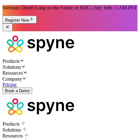
Webinar: David Long on the Future of BDC | July 16th | 5 AM PST
Register Now
Products
Solutions
Resources
Company
Pricing
Book a Demo
Products
Solutions
Resources