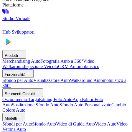
Piattaforme
Studio Virtuale
Hub Sviluppatori
Prodotti
Merchandising Auto
Fotografia Auto a 360°
Video
Walkaround
Ispezione Veicolo
CRM Automobilistico
Funzionalità
Sfondo per Auto
Visualizzatore Auto
Walkaround Automobilistico a
360°
Strumenti Gratuiti
Oscuramento Targa
Editing Foto Auto
App Editor Foto
Auto
Sostituzione Sfondo Auto
Sfondo Auto Personalizzato
Cambio
Colore Auto
Modelli
Sfondi per Auto
Sfondo Auto
Video di Guida Auto
Video Auto
Video
Vetrina Auto