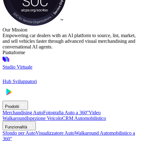
Our Mission
Empowering car dealers with an AI platform to source, list, market,
and sell vehicles faster through advanced visual merchandising and
conversational AI agents.
Piattaforme
Studio Virtuale
Hub Sviluppatori
Prodotti
Merchandising Auto
Fotografia Auto a 360°
Video
Walkaround
Ispezione Veicolo
CRM Automobilistico
Funzionalità
Sfondo per Auto
Visualizzatore Auto
Walkaround Automobilistico a
360°