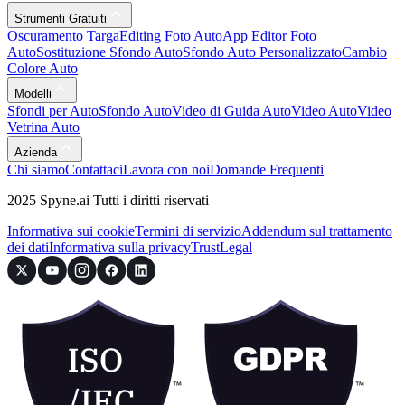
Strumenti Gratuiti
Oscuramento Targa
Editing Foto Auto
App Editor Foto
Auto
Sostituzione Sfondo Auto
Sfondo Auto Personalizzato
Cambio
Colore Auto
Modelli
Sfondi per Auto
Sfondo Auto
Video di Guida Auto
Video Auto
Video
Vetrina Auto
Azienda
Chi siamo
Contattaci
Lavora con noi
Domande Frequenti
2025 Spyne.ai Tutti i diritti riservati
Informativa sui cookie
Termini di servizio
Addendum sul trattamento
dei dati
Informativa sulla privacy
Trust
Legal