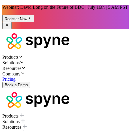
Webinar: David Long on the Future of BDC | July 16th | 5 AM PST
Register Now
Products
Solutions
Resources
Company
Pricing
Book a Demo
Products
Solutions
Resources