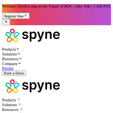
Webinar: David Long on the Future of BDC | July 16th | 5 AM PST
Register Now
Products
Solutions
Resources
Company
Pricing
Book a Demo
Products
Solutions
Resources