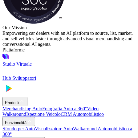
Our Mission
Empowering car dealers with an AI platform to source, list, market,
and sell vehicles faster through advanced visual merchandising and
conversational AI agents.
Piattaforme
Studio Virtuale
Hub Sviluppatori
Prodotti
Merchandising Auto
Fotografia Auto a 360°
Video
Walkaround
Ispezione Veicolo
CRM Automobilistico
Funzionalità
Sfondo per Auto
Visualizzatore Auto
Walkaround Automobilistico a
360°