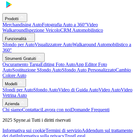
Prodotti
Merchandising Auto
Fotografia Auto a 360°
Video
Walkaround
Ispezione Veicolo
CRM Automobilistico
Funzionalità
Sfondo per Auto
Visualizzatore Auto
Walkaround Automobilistico a
360°
Strumenti Gratuiti
Oscuramento Targa
Editing Foto Auto
App Editor Foto
Auto
Sostituzione Sfondo Auto
Sfondo Auto Personalizzato
Cambio
Colore Auto
Modelli
Sfondi per Auto
Sfondo Auto
Video di Guida Auto
Video Auto
Video
Vetrina Auto
Azienda
Chi siamo
Contattaci
Lavora con noi
Domande Frequenti
2025 Spyne.ai Tutti i diritti riservati
Informativa sui cookie
Termini di servizio
Addendum sul trattamento
dei dati
Informativa sulla privacy
Trust
Legal