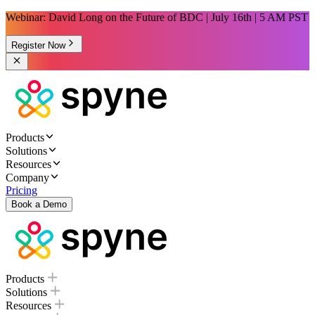
Webinar: David Long on the Future of BDC | July 16th | 5 AM PST
Register Now
Products
Solutions
Resources
Company
Pricing
Book a Demo
Products
Solutions
Resources