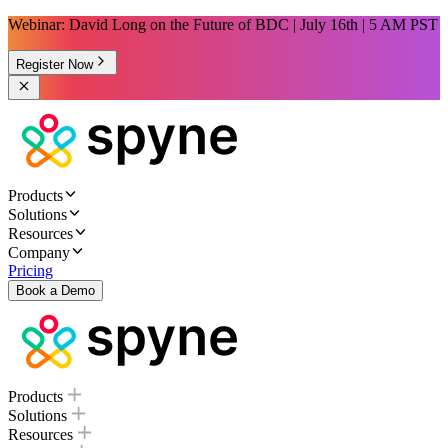
Webinar: David Long on the Future of BDC | July 16th | 5 AM PST
Register Now
Products
Solutions
Resources
Company
Pricing
Book a Demo
Products
Solutions
Resources