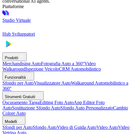
conversational AI agents.
Piattaforme
Studio Virtuale
Hub Sviluppatori
Prodotti
Merchandising Auto
Fotografia Auto a 360°
Video
Walkaround
Ispezione Veicolo
CRM Automobilistico
Funzionalità
Sfondo per Auto
Visualizzatore Auto
Walkaround Automobilistico a
360°
Strumenti Gratuiti
Oscuramento Targa
Editing Foto Auto
App Editor Foto
Auto
Sostituzione Sfondo Auto
Sfondo Auto Personalizzato
Cambio
Colore Auto
Modelli
Sfondi per Auto
Sfondo Auto
Video di Guida Auto
Video Auto
Video
Vetrina Auto