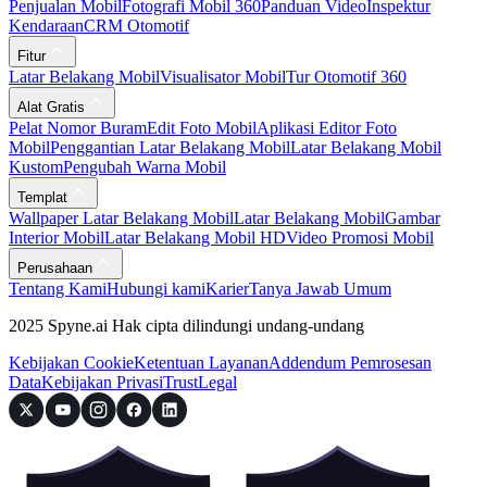
Penjualan Mobil
Fotografi Mobil 360
Panduan Video
Inspektur
Kendaraan
CRM Otomotif
Fitur
Latar Belakang Mobil
Visualisator Mobil
Tur Otomotif 360
Alat Gratis
Pelat Nomor Buram
Edit Foto Mobil
Aplikasi Editor Foto
Mobil
Penggantian Latar Belakang Mobil
Latar Belakang Mobil
Kustom
Pengubah Warna Mobil
Templat
Wallpaper Latar Belakang Mobil
Latar Belakang Mobil
Gambar
Interior Mobil
Latar Belakang Mobil HD
Video Promosi Mobil
Perusahaan
Tentang Kami
Hubungi kami
Karier
Tanya Jawab Umum
2025 Spyne.ai Hak cipta dilindungi undang-undang
Kebijakan Cookie
Ketentuan Layanan
Addendum Pemrosesan
Data
Kebijakan Privasi
Trust
Legal