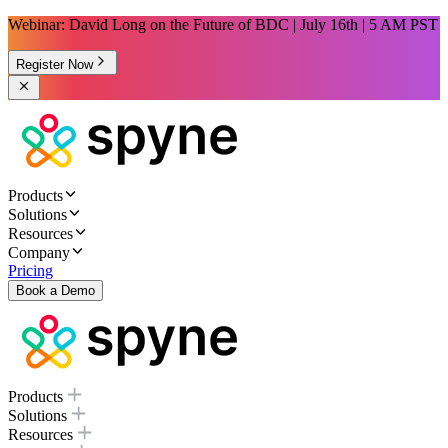
Webinar: David Long on the Future of BDC | July 16th | 5 AM PST
Register Now
Products
Solutions
Resources
Company
Pricing
Book a Demo
Products
Solutions
Resources