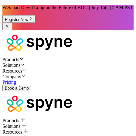
Webinar: David Long on the Future of BDC | July 16th | 5 AM PST
Register Now
Products
Solutions
Resources
Company
Pricing
Book a Demo
Products
Solutions
Resources