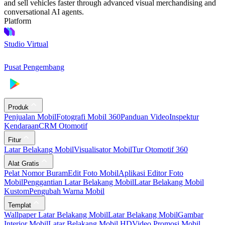
and sell vehicles faster through advanced visual merchandising and
conversational AI agents.
Platform
Studio Virtual
Pusat Pengembang
Produk
Penjualan Mobil
Fotografi Mobil 360
Panduan Video
Inspektur
Kendaraan
CRM Otomotif
Fitur
Latar Belakang Mobil
Visualisator Mobil
Tur Otomotif 360
Alat Gratis
Pelat Nomor Buram
Edit Foto Mobil
Aplikasi Editor Foto
Mobil
Penggantian Latar Belakang Mobil
Latar Belakang Mobil
Kustom
Pengubah Warna Mobil
Templat
Wallpaper Latar Belakang Mobil
Latar Belakang Mobil
Gambar
Interior Mobil
Latar Belakang Mobil HD
Video Promosi Mobil