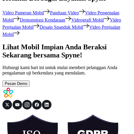
Video Pameran Mobil
Panduan Video
Video Pengenalan
Mobil
Demonstrasi Kendaraan
Videografi Mobil
Video
Penjualan Mobil
Desain Spanduk Mobil
Video Penjualan
Mobil
Lihat Mobil Impian Anda Beraksi
Sekarang bersama Spyne!
Hubungi kami hari ini untuk mulai memberi pelanggan Anda
pengalaman uji berkendara yang mendalam.
Pesan Demo