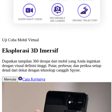
Uji Coba Mobil Virtual
Eksplorasi 3D Imersif
Dapatkan tampilan 360 derajat dari mobil yang Anda inginkan
dengan visual definisi tinggi. Putar, perbesar, dan periksa setiap
detail dari dekat dengan teknologi canggih Spyne.
Cara Kerjanya
Memulai