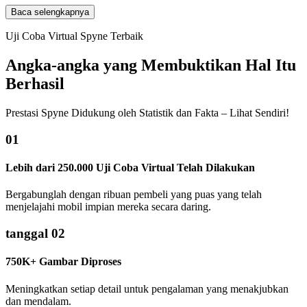
Baca selengkapnya
Uji Coba Virtual Spyne Terbaik
Angka-angka yang Membuktikan Hal Itu
Berhasil
Prestasi Spyne Didukung oleh Statistik dan Fakta – Lihat Sendiri!
01
Lebih dari 250.000 Uji Coba Virtual Telah Dilakukan
Bergabunglah dengan ribuan pembeli yang puas yang telah
menjelajahi mobil impian mereka secara daring.
tanggal 02
750K+ Gambar Diproses
Meningkatkan setiap detail untuk pengalaman yang menakjubkan
dan mendalam.