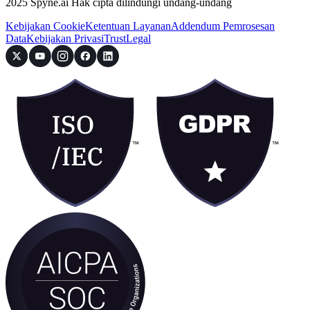
2025 Spyne.ai Hak cipta dilindungi undang-undang
Kebijakan Cookie
Ketentuan Layanan
Addendum Pemrosesan
Data
Kebijakan Privasi
Trust
Legal