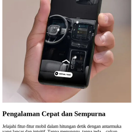
Pengalaman Cepat dan Sempurna
Jelajahi fitur-fitur mobil dalam hitungan detik dengan antarmuka
yang lancar dan intuitif. Tanpa menunggu, tanpa jeda – cukup