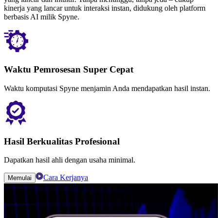
kinerja yang lancar untuk interaksi instan, didukung oleh platform
berbasis AI milik Spyne.
Waktu Pemrosesan Super Cepat
Waktu komputasi Spyne menjamin Anda mendapatkan hasil instan.
Hasil Berkualitas Profesional
Dapatkan hasil ahli dengan usaha minimal.
Cara Kerjanya
Memulai