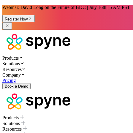
Webinar: David Long on the Future of BDC | July 16th | 5 AM PST
Register Now
Products
Solutions
Resources
Company
Pricing
Book a Demo
Products
Solutions
Resources