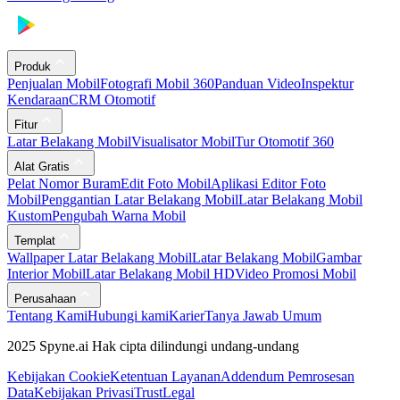
Produk
Penjualan Mobil
Fotografi Mobil 360
Panduan Video
Inspektur
Kendaraan
CRM Otomotif
Fitur
Latar Belakang Mobil
Visualisator Mobil
Tur Otomotif 360
Alat Gratis
Pelat Nomor Buram
Edit Foto Mobil
Aplikasi Editor Foto
Mobil
Penggantian Latar Belakang Mobil
Latar Belakang Mobil
Kustom
Pengubah Warna Mobil
Templat
Wallpaper Latar Belakang Mobil
Latar Belakang Mobil
Gambar
Interior Mobil
Latar Belakang Mobil HD
Video Promosi Mobil
Perusahaan
Tentang Kami
Hubungi kami
Karier
Tanya Jawab Umum
2025 Spyne.ai Hak cipta dilindungi undang-undang
Kebijakan Cookie
Ketentuan Layanan
Addendum Pemrosesan
Data
Kebijakan Privasi
Trust
Legal