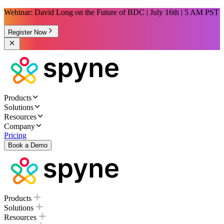
Webinar: David Long on the Future of BDC | July 16th | 5 AM PST
Register Now
Products
Solutions
Resources
Company
Pricing
Book a Demo
Products
Solutions
Resources